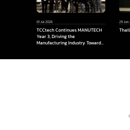
01 Jul 2026
29 Jun
TCCtech Continues MANUTECH
Thai
Year 3, Driving the
Manufacturing Industry Towards
the Digital Era