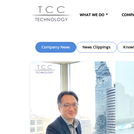
WHAT WE DO
COMP
Company News
News Clippings
Know