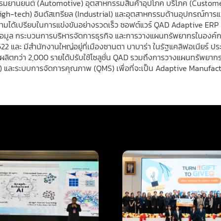
หกรรมยานยนต์ (Automotive) อุตสาหกรรมสินค้าอุปโภค บริโภค (Custome
gh-tech) อินดัสเทรียล (Industrial) และอุตสาหกรรมด้านอุปกรณ์การแพ
่อความได้เปรียบในการแข่งขันอย่างรวดเร็ว ซอฟต์แวร์ QAD Adaptive E
์ข้อมูล กระบวนการบริหารจัดการธุรกิจ และการวางแผนทรัพยากรในองค์กร
2522 และ มีสำนักงานใหญ่อยู่ที่เมืองซานตา บาบาร่า ในรัฐแคลิฟอเนียร์ 
ัท ผู้ผลิตกว่า 2,000 รายได้ปรับใช้โซลูชั่น QAD รวมถึงการวางแผนทรั
) และระบบการจัดการคุณภาพ (QMS) เพื่อที่จะเป็น Adaptive Manufac