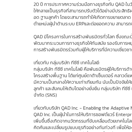
20 ปี การประกาศความร่วมมือทางธุรกิจกับ QAD ในวันน
ให้กลายเป็นธุรกิจที่สามารถปรับตัวได้อย่างมีประสิทธ
อด ฐานลูกค้า โดยจะสามารถทำให้เกิดการขยายตลาด สู่เ
ตำแหน่งผู้นำด้านระบบ ERPและต่อยอดความ สามารถข
QAD มีโครงการในการสร้างพันธมิตรทั่วโลก ซึ่งขณะนี้
พัฒนากระบวนการทางธุรกิจให้ทันสมัย รองรับการหยุด
การสร้างพันธมิตรร่วมกับผู้ให้บริการที่มีความเชี่ย
เกี่ยวกับ กลุ่มบริษัท ทีซีซี เทคโนโลยี:
กลุ่มบริษัท ทีซีซี เทคโนโลยี คือพันธมิตรผู้ให้บริการด
โครงสร้างพื้นฐาน ได้แก่ศูนย์ดาต้าเซ็นเตอร์ คลาวด์แ
มีความเป็นกลางให้ความเท่าเทียมกัน นับเป็นปัจจัยให
ลูกค้า และสังคมให้เติบโตอย่างยั่งยืน กลุ่มบริษัท ทีซีซ
จำกัด (SNS)
เกี่ยวกับบริษัท QAD Inc. - Enabling the Adaptiv
QAD Inc. เป็นผู้นำในการให้บริการซอฟต์แวร์ Enterpr
เพิ่มขึ้นซึ่งเกิดจากนวัตกรรมที่ขับเคลื่อนด้วยเทคโ
คิดค้นและเปลี่ยนรูปแบบธุรกิจอย่างทันท่วงที เพื่อให้