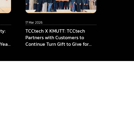
17 Mar 2026
ty:
TCCtech X KMUTT: TCCtech
Partners with Customers to
 Year
Continue Turn Gift to Give for
am,
the Fourth Year, Supporting
KMUTT in Advancing Innovation
ICT,