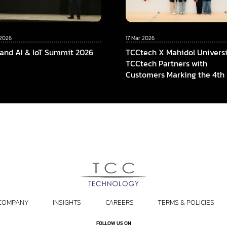
 2026
17 Mar 2026
land AI & IoT Summit 2026
TCCtech X Mahidol Universi
TCCtech Partners with
Customers Marking the 4th
of “Turn Gift to Give” Progr
To Power the Educational
Opportunities at Faculty of 
Mahidol University
COMPANY
INSIGHTS
CAREERS
TERMS & POLICIES
FOLLOW US ON