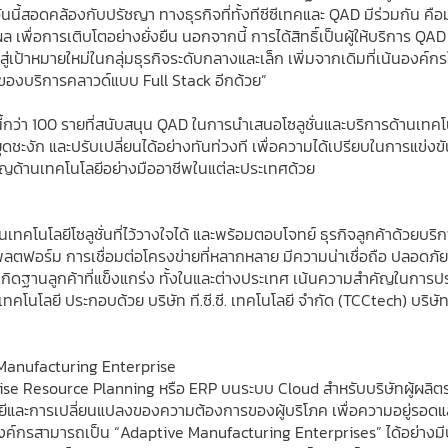
ี้สอดคล้องกับปรัชญา ทางธุรกิจที่ทั้งทีซีซีเทคและ QAD มีร่วมกัน คือ
ิผล เพื่อการเติบโตอย่างยั่งยืน นอกจากนี้ การได้สิทธิ์เป็นผู้ให้บริกา
ป้าหมายใหม่ในกลุ่มธุรกิจระดับกลางและเล็ก เพิ่มจากเดิมที่เน้นองค์กร
องบริการคลาวด์แบบ Full Stack อีกด้วย”
กว่า 100 รายที่สนับสนุน QAD ในการนำเสนอโซลูชั่นและบริการด้านเทคโนโล
ชะงัก และปรับเปลี่ยนได้อย่างทันท่วงที เพื่อความได้เปรียบในการแข่ง
วชาญด้านเทคโนโลยีอย่างมืออาชีพในแต่ละประเทศด้วย
้านเทคโนโลยีโซลูชั่นที่ไว้วางใจได้ และพร้อมตอบโจทย์ ธุรกิจลูกค้าด้วยบริ
พลตฟอร์ม การเชื่อมต่อโครงข่ายที่หลากหลาย มีความน่าเชื่อถือ ปลอดภัยส
้เกิดฐานลูกค้าที่แข็งแกร่ง ทั้งในและต่างประเทศ เน้นความสำคัญในการป
ี เทคโนโลยี ประกอบด้วย บริษัท ที.ซี.ซี. เทคโนโลยี จำกัด (TCCtech) บริษัท
e Manufacturing Enterprise
ise Resource Planning หรือ ERP บนระบบ Cloud สำหรับบริษัทผู้ผลิตระ
นโลยีและการเปลี่ยนแปลงของความต้องการของผู้บริโภค เพื่อความอยู่รอดแ
องค์กรสามารถเป็น “Adaptive Manufacturing Enterprises” ได้อย่างมีประสิ