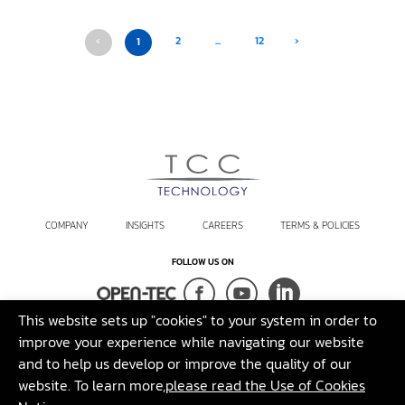
‹
2
...
12
›
1
COMPANY
INSIGHTS
CAREERS
TERMS & POLICIES
FOLLOW US ON
This website sets up "cookies" to your system in order to
Terms and Conditions
Sustainability Policy
Legal Disclaimer
improve your experience while navigating our website
and to help us develop or improve the quality of our
©2026 T.C.C. Technology Co., Ltd. All rights reserved.
website. To learn more,
please read the Use of Cookies