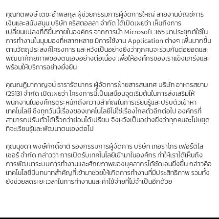
คุณทิตพงษ์ เตชะอำพลกุล ผู้ช่วยกรรมการผู้จัดการใหญ่ สายงานบัญชีการ
เงินและสนับสนุน บริษัท คริสตอลลา จํากัด ได้เปิดเผยว่า เห็นถึงการ
เปลี่ยนแปลงที่ดีขึ้นภายในองค์กร จากการนำ Microsoft 365 มาประยุกต์ใช้ใน
การทำงานในมุมมองที่หลากหลาย มีการใช้งาน Application ต่างๆ เพิ่มมากขึ้น
ตามวัตถุประสงค์โครงการ และหวังเป็นอย่างยิ่งว่าทุกคนจะร่วมกันต่อยอดและ
พัฒนาศักยภาพของตนเองอย่างต่อเนื่อง เพื่อให้องค์กรของเราแข็งแกร่งและ
พร้อมให้บริการอย่างยั่งยืน
คุณณฏิมากาญจน์ ธารารัตนากร ผู้จัดการฝ่ายสารสนเทศ บริษัท อาหารสยาม
(2513) จำกัด เปิดเผยว่า โครงการนี้เป็นเสมือนจุดเริ่มต้นในการส่งเสริมให้
พนักงานในองค์กรตระหนักถึงความสำคัญในการเรียนรู้และปรับตัวเข้าหา
เทคโนโลยี ซึ่งทุกวันนี้เรื่องของเทคโนโลยีไม่ใช่เรื่องไกลตัวอีกต่อไป องค์กรที่
สามารถปรับตัวได้เร็วกว่าย่อมได้เปรียบ จึงหวังเป็นอย่างยิ่งว่าทุกคนจะไม่หยุด
ที่จะเรียนรู้และพัฒนาตนเองต่อไป
คุณนุชดา พงษ์ศักดิ์ชาติ รองกรรมการผู้จัดการ บริษัท เทอราโกร เฟอร์ติไล
เซอร์ จํากัด กล่าวว่า การเปิดรับเทคโนโลยีเข้ามาในองค์กร ทำให้เราได้เห็นถึง
การพัฒนาระบบการทำงานและศักยภาพของบุคลากรได้ชัดเจนยิ่งขึ้น กล่าวคือ
เทคโนโลยีมีบทบาทสำคัญที่เข้ามาช่วยให้เกิดการทำงานที่มีประสิทธิภาพ รวมทั้ง
ยังช่วยลดระยะเวลาในการทำงานและค่าใช้จ่ายที่ไม่จำเป็นอีกด้วย