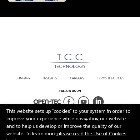
COMPANY
INSIGHTS
CAREERS
TERMS & POLICIES
FOLLOW US ON
This website sets up "cookies" to your system in order to
Terms and Conditions
Sustainability Policy
Legal Disclaimer
improve your experience while navigating our website
and to help us develop or improve the quality of our
©2026 T.C.C. Technology Co., Ltd. All rights reserved.
website. To learn more,
please read the Use of Cookies