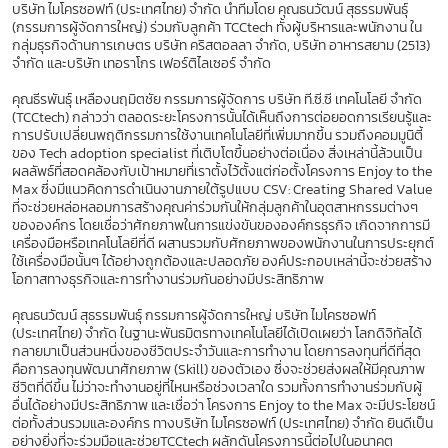
บริษัท ไมโครซอฟท์ (ประเทศไทย) จำกัด นำทีมโดย คุณธนวัฒน์ สุธรรมพันธุ์
(กรรมการผู้จัดการใหญ่) ร่วมกับลูกค้า TCCtech ทั้งผู้บริหารและพนักงาน ใน
กลุ่มธุรกิจด้านการเกษตร บริษัท คริสตอลลา จํากัด, บริษัท อาหารสยาม (2513)
จำกัด และบริษัท เทอราโกร เฟอร์ติไลเซอร์ จํากัด
คุณธีรพันธุ์ เหลืองนฤมิตชัย กรรมการผู้จัดการ บริษัท ที.ซี.ซี เทคโนโลยี จำกัด
(TCCtech) กล่าวว่า ตลอดระยะโครงการนั้นได้เห็นถึงการต่อยอดการเรียนรู้และ
การปรับเปลี่ยนพฤติกรรมการใช้งานเทคโนโลยีที่เพิ่มมากขึ้น รวมถึงคอมมูนิตี้
ของ Tech adoption specialist ที่เติบโตขึ้นอย่างต่อเนื่อง สิ่งเหล่านี้ล้วนเป็น
ผลลัพธ์ที่สอดคล้องกับเป้าหมายที่เราตั้งไว้ตั้งแต่ก่อตั้งโครงการ Enjoy to the
Max ซึ่งมีแนวคิดการดำเนินงานภายใต้รูปแบบ CSV: Creating Shared Value
ที่จะช่วยหล่อหลอมการสร้างคุณค่าร่วมกันให้กลุ่มลูกค้าในอุตสาหกรรมต่างๆ
ขององค์กร โดยเชื่อว่าศักยภาพในการแข่งขันขององค์กรธุรกิจ เกิดจากการมี
เครื่องมือหรือเทคโนโลยีที่ดี ผสานรวมกับศักยภาพของพนักงานในการประยุกต์
ใช้เครื่องมือนั้นๆ ได้อย่างถูกต้องและปลอดภัย องค์ประกอบเหล่านี้จะช่วยสร้าง
โอกาสทางธุรกิจและการทำงานร่วมกันอย่างมีประสิทธิภาพ
คุณธนวัฒน์ สุธรรมพันธุ์ กรรมการผู้จัดการใหญ่ บริษัท ไมโครซอฟท์
(ประเทศไทย) จำกัด ในฐานะพันธมิตรทางเทคโนโลยีได้เปิดเผยว่า โลกดิจิทัลได้
กลายมาเป็นส่วนหนึ่งของชีวิตประจำวันและการทำงาน โดยการลงทุนที่ดีที่สุด
คือการลงทุนพัฒนาศักยภาพ (Skill) ของตัวเอง ซึ่งจะช่วยส่งผลให้มีคุณภาพ
ชีวิตที่ดีขึ้น ไม่ว่าจะทำงานอยู่ที่ไหนหรือช่วงเวลาใด รวมทั้งการทำงานร่วมกับผู้
อื่นได้อย่างมีประสิทธิภาพ และเชื่อว่า โครงการ Enjoy to the Max จะมีประโยชน์
ต่อทั้งส่วนรวมและองค์กร ทางบริษัท ไมโครซอฟท์ (ประเทศไทย) จำกัด ยินดีเป็น
อย่างยิ่งที่จะร่วมมือและช่วยTCCtech ผลักดันโครงการนี้ต่อไปในอนาคต