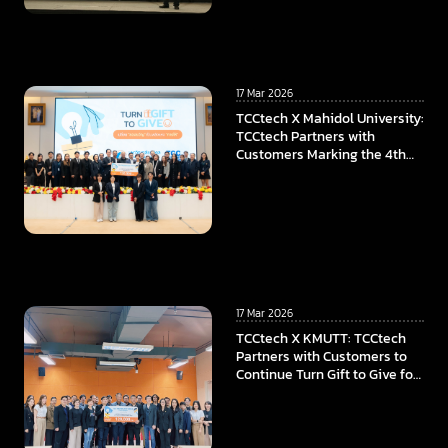
17 Mar 2026
TCCtech X Mahidol University:
TCCtech Partners with
Customers Marking the 4th
Year of “Turn Gift to Give”
Program, To Power the
Educational Opportunities at
Faculty of ICT, Mahidol
University
17 Mar 2026
TCCtech X KMUTT: TCCtech
Partners with Customers to
Continue Turn Gift to Give for
the Fourth Year, Supporting
KMUTT in Advancing
Innovation