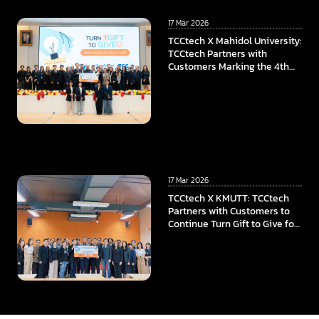
17 Mar 2026
TCCtech X Mahidol University:
TCCtech Partners with
Customers Marking the 4th
Year of “Turn Gift to Give”
Program, To Power the
Educational Opportunities at
Faculty of ICT, Mahidol
University
17 Mar 2026
TCCtech X KMUTT: TCCtech
Partners with Customers to
Continue Turn Gift to Give for
the Fourth Year, Supporting
KMUTT in Advancing
Innovation