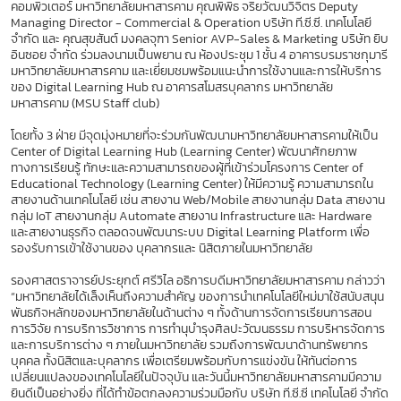
คอมพิวเตอร์ มหาวิทยาลัยมหาสารคาม คุณพิพิธ จริยวัฒนวิจิตร Deputy
Managing Director - Commercial & Operation บริษัท ที.ซี.ซี. เทคโนโลยี
จำกัด และ คุณสุขสันต์ มงคลจุฑา Senior AVP-Sales & Marketing บริษัท ยิบ
อินซอย จำกัด ร่วมลงนามเป็นพยาน ณ ห้องประชุม 1 ชั้น 4 อาคารบรมราชกุมารี
มหาวิทยาลัยมหาสารคาม และเยี่ยมชมพร้อมแนะนำการใช้งานและการให้บริการ
ของ Digital Learning Hub ณ อาคารสโมสรบุคลากร มหาวิทยาลัย
มหาสารคาม (MSU Staff club)
โดยทั้ง 3 ฝ่าย มีจุดมุ่งหมายที่จะร่วมกันพัฒนามหาวิทยาลัยมหาสารคามให้เป็น
Center of Digital Learning Hub (Learning Center) พัฒนาศักยภาพ
ทางการเรียนรู้ ทักษะและความสามารถของผู้ที่เข้าร่วมโครงการ Center of
Educational Technology (Learning Center) ให้มีความรู้ ความสามารถใน
สายงานด้านเทคโนโลยี เช่น สายงาน Web/Mobile สายงานกลุ่ม Data สายงาน
กลุ่ม IoT สายงานกลุ่ม Automate สายงาน Infrastructure และ Hardware
และสายงานธุรกิจ ตลอดจนพัฒนาระบบ Digital Learning Platform เพื่อ
รองรับการเข้าใช้งานของ บุคลากรและ นิสิตภายในมหาวิทยาลัย
รองศาสตราจารย์ประยุกต์ ศรีวิไล อธิการบดีมหาวิทยาลัยมหาสารคาม กล่าวว่า
“มหาวิทยาลัยได้เล็งเห็นถึงความสำคัญ ของการนำเทคโนโลยีใหม่มาใช้สนับสนุน
พันธกิจหลักของมหาวิทยาลัยในด้านต่าง ๆ ทั้งด้านการจัดการเรียนการสอน
การวิจัย การบริการวิชาการ การทำนุบำรุงศิลปะวัฒนธรรม การบริหารจัดการ
และการบริการต่าง ๆ ภายในมหาวิทยาลัย รวมถึงการพัฒนาด้านทรัพยากร
บุคคล ทั้งนิสิตและบุคลากร เพื่อเตรียมพร้อมกับการแข่งขัน ให้ทันต่อการ
เปลี่ยนแปลงของเทคโนโลยีในปัจจุบัน และวันนี้มหาวิทยาลัยมหาสารคามมีความ
ยินดีเป็นอย่างยิ่ง ที่ได้ทำข้อตกลงความร่วมมือกับ บริษัท ที.ซี.ซี เทคโนโลยี จำกัด