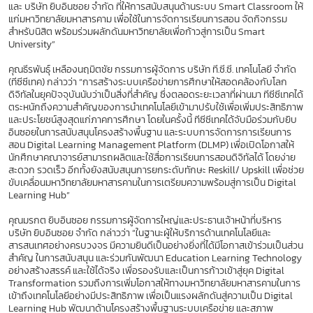
และ บริษัท ยิบอินซอย จำกัด ที่ให้การสนับสนุนด้านระบบ Smart Classroom ให้
แก่มหาวิทยาลัยมหาสารคาม เพื่อใช้ในการจัดการเรียนการสอน จัดกิจกรรม
สำหรับนิสิต พร้อมร่วมผลักดันมหาวิทยาลัยเพื่อก้าวสู่การเป็น Smart
University”
คุณธีรพันธุ์ เหลืองนฤมิตชัย กรรมการผู้จัดการ บริษัท ที.ซี.ซี. เทคโนโลยี จำกัด
(ทีซีซีเทค) กล่าวว่า “การสร้างระบบเครือข่ายการศึกษาให้สอดคล้องกับโลก
ดิจิทัลในยุคปัจจุบันนับว่าเป็นสิ่งที่สำคัญ ซึ่งตลอดระยะเวลาที่ผ่านมา ทีซีซีเทคได้
ตระหนักถึงความสำคัญของการนำเทคโนโลยีเข้ามาปรับใช้เพื่อเพิ่มประสิทธิภาพ
และประโยชน์สูงสุดแก่ภาคการศึกษา โดยในครั้งนี้ ทีซีซีเทคได้จับมือร่วมกับยิบ
อินซอยในการสนับสนุนโครงสร้างพื้นฐาน และระบบการจัดการการเรียนการ
สอน Digital Learning Management Platform (DLMP) เพื่อเปิดโอกาสให้
นักศึกษาคณาจารย์สามารถผลิตและใช้สื่อการเรียนการสอนดิจิทัลได้ โดยง่าย
สะดวก รวดเร็ว อีกทั้งยังสนับสนุนการยกระดับทักษะ Reskill/ Upskill เพื่อช่วย
ขับเคลื่อนมหาวิทยาลัยมหาสารคามในการเตรียมความพร้อมสู่การเป็น Digital
Learning Hub”
คุณมรกต ยิบอินซอย กรรมการผู้จัดการใหญ่และประธานเจ้าหน้าที่บริหาร
บริษัท ยิบอินซอย จำกัด กล่าวว่า “ในฐานะผู้ให้บริการด้านเทคโนโลยีและ
สารสนเทศอย่างครบวงจร มีความยินดีเป็นอย่างยิ่งที่ได้มีโอกาสเข้าร่วมเป็นส่วน
สำคัญ ในการสนับสนุน และร่วมกันพัฒนา Education Learning Technology
อย่างสร้างสรรค์ และใช้ได้จริง เพื่อรองรับและเป็นการก้าวเข้าสู่ยุค Digital
Transformation รวมถึงการเพิ่มโอกาสให้ทางมหาวิทยาลัยมหาสารคามในการ
เข้าถึงเทคโนโลยีอย่างมีประสิทธิภาพ เพื่อเป็นแรงผลักดันสู่ความเป็น Digital
Learning Hub พัฒนาด้านโครงสร้างพื้นฐานระบบเครือข่าย และสภาพ