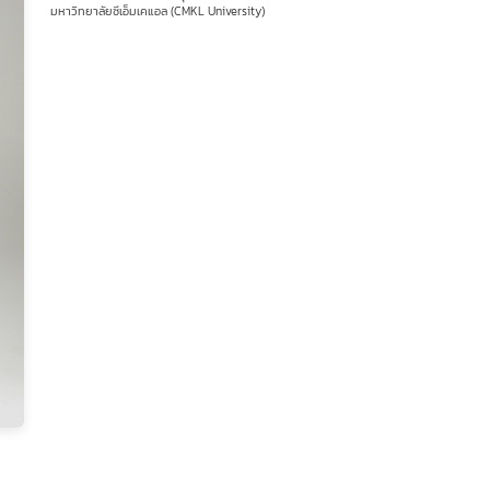
มหาวิทยาลัยซีเอ็มเคแอล (CMKL University)