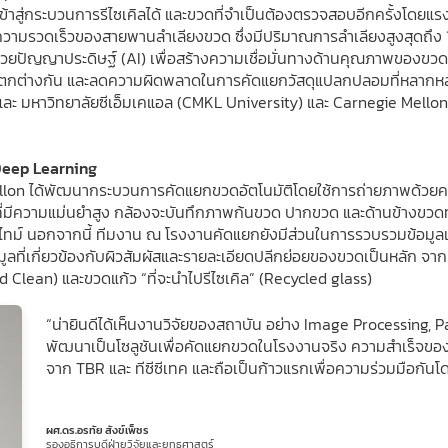
ถเข้าสู่กระบวนการรีไซเคิลได้ และขวดที่จำเป็นต้องตรวจสอบอีกครั้งโดย
วามรวดเร็วของสายพานลำเลียงขวด ซึ่งมีปริมาณการลำเลียงสูงสุดถึง 
ปัญญาประดิษฐ์ (AI) เพื่อสร้างความเชื่อมั่นทางด้านคุณภาพของขวดที
ตกต่างกัน และลดความผิดพลาดในการคัดแยกวัสดุแปลกปลอมที่หลากหลาย
ีเทค) และ มหาวิทยาลัยซีเอ็มเคแอล (CMKL University) และ Carnegie Mel
 Deep Learning
llon ได้พัฒนากระบวนการคัดแยกขวดอัตโนมัติโดยใช้การถ่ายภาพด้วยค
์ที่มีความแม่นยำสูง กล้องจะบันทึกภาพก้นขวด ปากขวด และด้านข้างขว
ลไทม์ นอกจากนี้ ทีมงาน ณ โรงงานคัดแยกยังมีส่วนในการรวบรวมข้อมูล
มูลที่เกี่ยวข้องกับผิวสัมผัสและรายละเอียดปลีกย่อยของขวดเป็นหลัก จากนั
 Clean) และขวดแก้ว “ที่จะนำไปรีไซเคิล” (Recycled glass)
“น่ายินดีได้เห็นงานวิจัยของสถาบัน อย่าง Image Processing, 
พัฒนาเป็นโซลูชันเพื่อคัดแยกขวดในโรงงานจริง ความสำเร็จของระบ
จาก TBR และ ทีซีซีเทค และถือเป็นก้าวแรกเพื่อความร่วมมือกันโดยใ
ผศ.ดร.อรทัย สังข์เพ็ชร
รองอธิการบดีฝ่ายวิจัยและยุทธศาสตร์