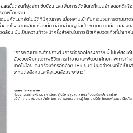
ยลดขั้นตอนที่ยุ่งยาก ซับซ้อน และเพิ่มการตัดสินใจที่แม่นยำ ลดอคติหร
ิทธิภาพโดยรวม
วยระบบคัดแยกอัตโนมัติที่มีคุณภาพ เมื่อผสานเข้ากับกระบวนการตามมาต
องโรงงานผลิตเครื่องดื่ม มีส่วนสำคัญต่อเป้าหมายความยั่งยืนของกลุ่ม
วดล้อม นับเป็นความก้าวหน้าครั้งสำคัญในการรีไซเคิลขวดแก้วที่นำเทคโน
“การพัฒนาและศักยภาพในการต่อยอดโครงการฯ นี้ ไม่เพียงแค่ช่ว
ยังช่วยเพิ่มคุณภาพชีวิตการทำงาน และพัฒนาศักยภาพการทำงา
เทคโนโลยีและเครื่องจักรอีกด้วย TBR ยินดีเป็นอย่างยิ่งที่ได้เ
ระทบต่อสังคมและสิ่งแวดล้อมระยะยาว”
คุณอรทัย พูลทรัพย์
ผู้ช่วยกรรมการผู้อํานวยการใหญ่ ผู้บริหารสูงสุด สายธุรกิจต่อเนื่องประเทศไทย
บริษัท ไทยเบฟเวอเรจ จำกัด (มหาชน) และกรรมการผู้จัดการ บริษัท ไทยเบฟเวอเรจ รืไซเคิล 