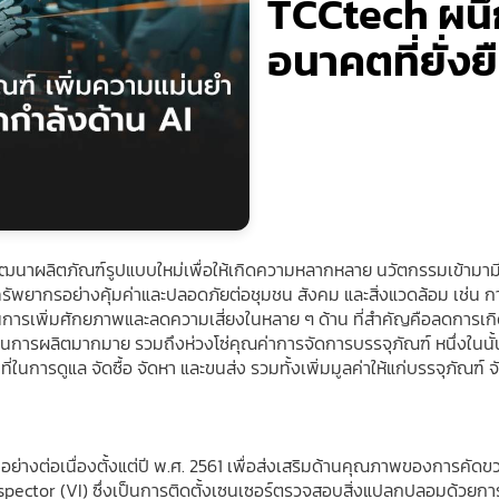
TCCtech ผนึก
อนาคตที่ยั่งย
ะพัฒนาผลิตภัณฑ์รูปแบบใหม่เพื่อให้เกิดความหลากหลาย นวัตกรรมเข้าม
้ทรัพยากรอย่างคุ้มค่าและปลอดภัยต่อชุมชน สังคม และสิ่งแวดล้อม เช่น 
น้นการเพิ่มศักยภาพและลดความเสี่ยงในหลาย ๆ ด้าน ที่สำคัญคือลดการเ
ะบวนการผลิตมากมาย รวมถึงห่วงโซ่คุณค่าการจัดการบรรจุภัณฑ์ หนึ่งในนั
ที่ในการดูแล จัดซื้อ จัดหา และขนส่ง รวมทั้งเพิ่มมูลค่าให้แก่บรรจุภัณฑ
่างต่อเนื่องตั้งแต่ปี พ.ศ. 2561 เพื่อส่งเสริมด้านคุณภาพของการคัดขว
Inspector (VI) ซึ่งเป็นการติดตั้งเซนเซอร์ตรวจสอบสิ่งแปลกปลอมด้วย