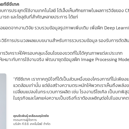
ยทีซีซีเทค
ับผิดชอบการประยุกต์ใช้งานเทคโนโลยี ได้เล็งเห็นศักยภาพในผลการวิจัย
ารถ และโซลูชันที่สำคัญหลายประการ ได้แก่
่อยอดจากงานวิจัย รวบรวมข้อมูลรูปภาพเพิ่มเติม เพื่อฝึก Deep Learni
และวิธีการประมวลผลแบบขนานสำหรับการรวบรวมข้อมูล รองรับการตัดสินใ
วิเคราะห์ให้ครอบคลุมเงื่อนไขของขวดที่ไม่ได้คุณภาพแต่ละประเภท
ห้เหมาะกับการใช้งานจริง พัฒนาชุดข้อมูลฝึก Image Processing Mode
“ทีซีซีเทค เราภาคภูมิใจที่ได้เป็นส่วนหนึ่งของโครงการที่ไม่เพียง
แวดล้อมเท่านั้น แต่ยังสร้างความตระหนักให้พวกเราเห็นถึงพลังข
เปลี่ยนแปลงในกระบวนการผลิต เช่น โรงงานรีไซเคิล เป็นบทพิสู
ในธุรกิจและโลกแห่งความเป็นจริงที่เราต้องเผชิญต่อไปในอนาคต
คุณธีรพันธุ์ เหลืองนฤมิตชัย
กรรมการผู้จัดการ
บริษัท ที.ซี.ซี. เทคโนโลยี จำกัด