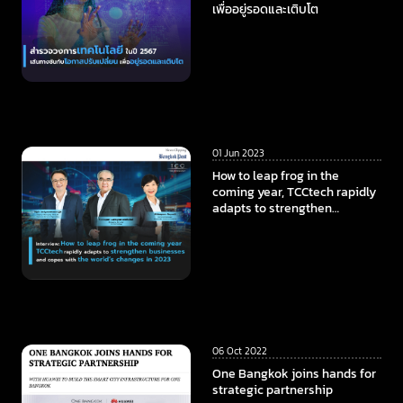
เพื่ออยู่รอดและเติบโต
01 Jun 2023
How to leap frog in the
coming year, TCCtech rapidly
adapts to strengthen
businesses and copes with
the world’s changes in 2023
06 Oct 2022
One Bangkok joins hands for
strategic partnership