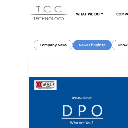
WHAT WE DO
COMP
Company News
News Clippings
Know