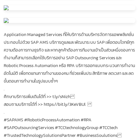
Application Managed Services ที่ให้บริการด้านบริหารจัดการแอพพลิเคชั่น
ประกอบไปด้วย SAP AMS บริการดูแลและพัฒนาระบบ SAP เพื่อตอบโจทย์ทุก
ความต้องการทางธุรกิจ และหากลูกค้าต้องการทีมงานเข้าเป็นส่วนหนึ่งของการ
ทำงานก็สามารถเลือกใช้บริการอย่าง SAP Outsourcing Services และ
Robotic Process Automation หรือ RPA บริการออกแบบกระบวนการทำงาน
อัตโนมัติ เพื่อทดแทนการทำงานของคน ที่ช่วยเพิ่มประสิทธิภาพ ลดเวลา และลด
ขั้นตอนการทำงานในรูปแบบซ้ำๆ
.
ศึกษาบริการเพิ่มเติมได้ที่ >> t.ly/sNizh
สอบถามบริการได้ที่ >> https://bit.ly/3KeVBUl
.
#SAPAMS #RoboticProcessAutomation #RPA
#SAPOutsourcingServices #TCCtechnologyGroup #TCCtech
#TrustedTechnologySolutionsPartner #BusinessSoulutions