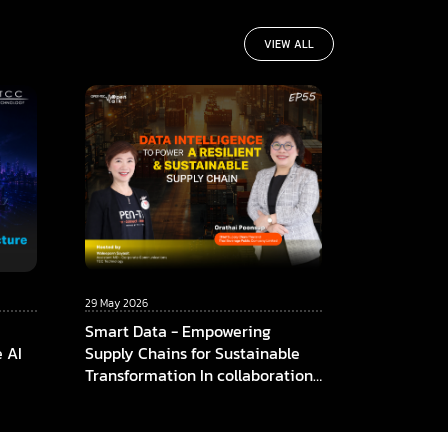
VIEW ALL
29 May 2026
Smart Data - Empowering
e AI
Supply Chains for Sustainable
Transformation In collaboration
among ThaiBev x TCC
Technology x CMKL University