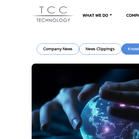
WHAT WE DO
COMP
Company News
News Clippings
Know