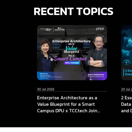
RECENT TOPICS
30 Jul 2026
20 Jul 
Enterprise Architecture as a
2 Ess
Value Blueprint for a Smart
Data
Campus DPU x TCCtech Join
and 
Forces to Build the Foundation
of Future Education in the AI Era