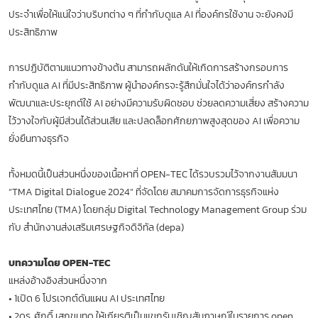
ประจำเพื่อให้แน่ใจว่าบริบทต่าง ๆ ที่กำกับดูแล AI ที่องค์กรใช้งาน จะยังคงมี
ประสิทธิภาพ
การปฏิบัติตามแนวทางข้างต้น สามารถผลักดันให้เกิดการสร้างกรอบการ
กำกับดูแล AI ที่มีประสิทธิภาพ ผู้นำองค์กรจะรู้สึกมั่นใจได้ว่าองค์กรกำลัง
พัฒนาและประยุกต์ใช้ AI อย่างมีความรับผิดชอบ ช่วยลดความเสี่ยง สร้างความ
ไว้วางใจกับผู้มีส่วนได้ส่วนเสีย และปลดล็อกศักยภาพสูงสุดของ AI เพื่อความ
ยั่งยืนทางธุรกิจ
ทั้งหมดนี้เป็นส่วนหนึ่งของเนื้อหาที่ OPEN-TEC ได้รวบรวมไว้จากงานสัมมนา
“TMA Digital Dialogue 2024” ที่จัดโดย สมาคมการจัดการธุรกิจแห่ง
ประเทศไทย (TMA) โดยกลุ่ม Digital Technology Management Group ร่วม
กับ สำนักงานส่งเสริมเศรษฐกิจดิจิทัล (depa)
บทความโดย OPEN-TEC
แหล่งอ้างอิงส่วนหนึ่งจาก
•
1เปิด 6 โปรเจกต์ดันแผน AI ประเทศไทย
•
2ดร. ศักดิ์ เสกขุนทด ให้เกียรติเป็นแขกรับเชิญสัมภาษณ์ในรายการ open