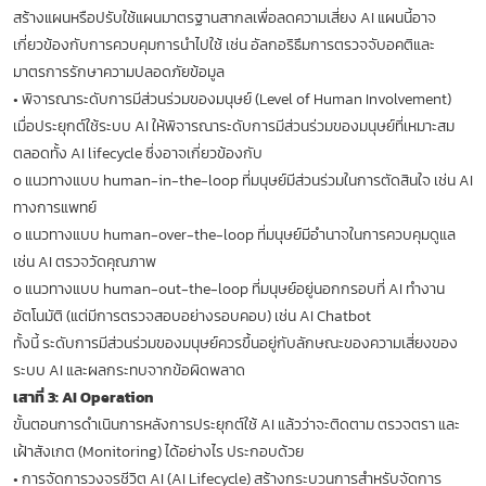
สร้างแผนหรือปรับใช้แผนมาตรฐานสากลเพื่อลดความเสี่ยง AI แผนนี้อาจ
เกี่ยวข้องกับการควบคุมการนำไปใช้ เช่น อัลกอริธึมการตรวจจับอคติและ
มาตรการรักษาความปลอดภัยข้อมูล
•
พิจารณาระดับการมีส่วนร่วมของมนุษย์ (Level of Human Involvement)
เมื่อประยุกต์ใช้ระบบ AI ให้พิจารณาระดับการมีส่วนร่วมของมนุษย์ที่เหมาะสม
ตลอดทั้ง AI lifecycle ซึ่งอาจเกี่ยวข้องกับ
o
แนวทางแบบ human-in-the-loop ที่มนุษย์มีส่วนร่วมในการตัดสินใจ เช่น AI
ทางการแพทย์
o
แนวทางแบบ human-over-the-loop ที่มนุษย์มีอำนาจในการควบคุมดูแล
เช่น AI ตรวจวัดคุณภาพ
o
แนวทางแบบ human-out-the-loop ที่มนุษย์อยู่นอกกรอบที่ AI ทำงาน
อัตโนมัติ (แต่มีการตรวจสอบอย่างรอบคอบ) เช่น AI Chatbot
ทั้งนี้ ระดับการมีส่วนร่วมของมนุษย์ควรขึ้นอยู่กับลักษณะของความเสี่ยงของ
ระบบ AI และผลกระทบจากข้อผิดพลาด
เสาที่ 3: AI Operation
ขั้นตอนการดำเนินการหลังการประยุกต์ใช้ AI แล้วว่าจะติดตาม ตรวจตรา และ
เฝ้าสังเกต (Monitoring) ได้อย่างไร ประกอบด้วย
•
การจัดการวงจรชีวิต AI (AI Lifecycle) สร้างกระบวนการสำหรับจัดการ