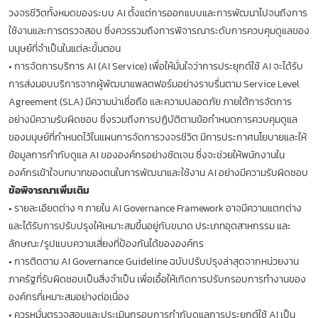
วงจรชีวิตทั้งหมดของระบบ AI ตั้งแต่การออกแบบและการพัฒนาไปจนถึงการ
ใช้งานและการตรวจสอบ ซึ่งควรรวมถึงการพิจารณาระดับการควบคุมดูแลของ
มนุษย์ที่จำเป็นในแต่ละขั้นตอน
•
การจัดการบริการ AI (AI Service) เพื่อให้มั่นใจว่าการประยุกต์ใช้ AI จะได้รับ
การส่งมอบบริการจากผู้พัฒนาแพลตฟอร์มอย่างราบรื่นตาม Service Level
Agreement (SLA) มีความน่าเชื่อถือ และความปลอดภัย ภายใต้การจัดการ
อย่างมีความรับผิดชอบ ซึ่งรวมถึงการปฏิบัติตามข้อกำหนดการควบคุมดูแล
ของมนุษย์ที่กำหนดไว้ในแผนการจัดการวงจรชีวิต มีการประกาศนโยบายและให้
ข้อมูลการกำกับดูแล AI ขององค์กรอย่างชัดเจน ซึ่งจะช่วยให้พนักงานใน
องค์กรเข้าใจบทบาทของตนในการพัฒนาและใช้งาน AI อย่างมีความรับผิดชอบ
ข้อพิจารณาเพิ่มเติม
•
รายละเอียดต่าง ๆ ภายใน AI Governance Framework อาจมีความแตกต่าง
และได้รับการปรับปรุงให้เหมาะสมขึ้นอยู่กับขนาด ประเภทอุตสาหกรรม และ
ลักษณะ/รูปแบบความเสี่ยงที่ป้องกันได้ขององค์กร
•
การติดตาม AI Governance Guideline ฉบับปรับปรุงล่าสุดจากหน่วยงาน
ภาครัฐที่รับผิดชอบเป็นสิ่งจำเป็น เพื่อเอื้อให้เกิดการปรับกรอบการทำงานของ
องค์กรที่เหมาะสมอย่างต่อเนื่อง
•
ควรหมั่นตรวจสอบและประเมินกรอบการกำกับดูแลการประยุกต์ใช้ AI เป็น