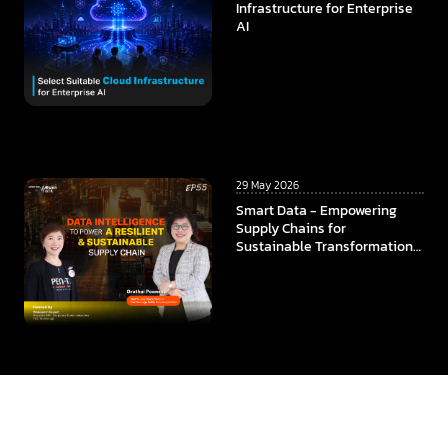
Infrastructure for Enterprise
AI
29 May 2026
Smart Data - Empowering
Supply Chains for
Sustainable Transformation
In collaboration among
ThaiBev x TCC Technology x
CMKL University