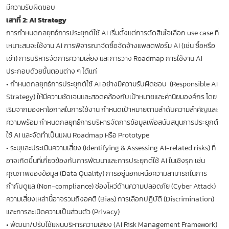
มีความรับผิดชอบ
เสาที่ 2: AI Strategy
การกำหนดกลยุทธ์การประยุกต์ใช้ AI เริ่มตั้งแต่การตัดสินใจเลือก use case ที่
เหมาะสมจะใช้งาน AI การพิจารณาจัดซื้อจัดจ้างแพลตฟอร์ม AI (เช่น ซื้อหรือ
เช่า) การบริหารจัดการความเสี่ยง และการวาง Roadmap การใช้งาน AI
ประกอบด้วยขั้นตอนต่าง ๆ ได้แก่
•
กำหนดกลยุทธ์การประยุกต์ใช้ AI อย่างมีความรับผิดชอบ (Responsible AI
Strategy) ให้มีความชัดเจนและสอดคล้องกับเป้าหมายและค่านิยมองค์กร โดย
เริ่มจากมองหาโอกาสในการใช้งาน กำหนดเป้าหมายตามลำดับความสำคัญและ
ความพร้อม กำหนดกลยุทธ์การบริหารจัดการข้อมูลเพื่อสนับสนุนการประยุกต์
ใช้ AI และจัดทำเป็นแผน Roadmap หรือ Prototype
•
ระบุและประเมินความเสี่ยง (Identifying & Assessing AI-related risks) ที่
อาจเกิดขึ้นที่เกี่ยวข้องกับการพัฒนาและการประยุกต์ใช้ AI ในเชิงรุก เช่น
คุณภาพของข้อมูล (Data Quality) การอยู่นอกเหนือความสามารถในการ
กำกับดูแล (Non-compliance) ช่องโหว่ด้านความปลอดภัย (Cyber Attack)
ความเสี่ยงเหล่านี้อาจรวมถึงอคติ (Bias) การเลือกปฏิบัติ (Discrimination)
และการละเมิดความเป็นส่วนตัว (Privacy)
•
พัฒนา/ปรับใช้แผนบริหารความเสี่ยง (AI Risk Management Framework)