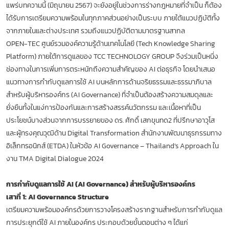
แพร่บทความนี้ (มิถุนายน 2567) จะยังอยู่ในช่วงการร่างกฎหมายที่จำเป็น ก็ต้อง
ได้รับการเตรียมความพร้อมในทุกภาคส่วนอย่างเป็นระบบ ภายใต้แนวปฏิบัติทั้ง
จากภายในและต่างประเทศ รวมถึงแนวปฏิบัติตามมาตรฐานสากล
OPEN-TEC ศูนย์รวมองค์ความรู้ด้านเทคโนโลยี (Tech Knowledge Sharing
Platform) ภายใต้การดูแลของ TCC TECHNOLOGY GROUP จึงร่วมเป็นหนึ่ง
ช่องทางในการเพิ่มการตระหนักถึงความสำคัญของ AI ต่อธุรกิจ โดยนำเสนอ
แนวทางการกำกับดูแลการใช้ AI บนหลักการด้านจริยธรรมและธรรมาภิบาล
สำหรับผู้บริหารองค์กร (AI Governance) ที่จำเป็นต้องสร้างความสมดุลและ
ยั่งยืนทั้งในแง่การป้องกันและการสร้างสรรค์นวัตกรรม และเนื้อหาที่เป็น
ประโยชน์บางส่วนจากการบรรยายของ ดร. ศักดิ์ เสกขุนทด2 ที่ปรึกษาอาวุโส
และผู้ทรงคุณวุฒิด้าน Digital Transformation สำนักงานพัฒนาธุรกรรมทาง
อิเล็กทรอนิกส์ (ETDA) ในหัวข้อ AI Governance – Thailand’s Approach ใน
งาน TMA Digital Dialogue 2024
การกำกับดูแลการใช้ AI (AI Governance) สำหรับผู้บริหารองค์กร
เสาที่ 1: AI Governance Structure
เตรียมความพร้อมองค์กรด้วยการวางโครงสร้างรากฐานสำหรับการกำกับดูแล
การประยุกต์ใช้ AI ภายในองค์กร ประกอบด้วยขั้นตอนต่าง ๆ ได้แก่